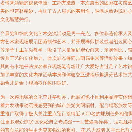
展者带来新颖的视觉体验。主办方透露，本次展出的团扇在考虑
术美的也选材精妙，再现了古人扇风的实用性，淋漓尽致诉说匠
与文化智慧并行。
配合展览组织的文化艺术交流活动是另一亮点。多位非遗传承人
地方艺术家现场展示团扇制作艺术，并开展榫卯拼装或者组装同
结等亲子手工互动教学，吸引了大量家庭观众前来，亲身体比，
受经典工艺的文化魅力。此次静态展同步团扇集米等活动效果？
之其间有本地书法泼名家在现场笔专场让广大爱好者过足了艺术
上加了丰富的文化内核活动本身和体验交互进程乐趣满分艺术控
享融合才是金！现场秩序氛围良好。
作为一次跨地域的文化奔赴举动亦，此展览也小且利用品牌实体
合着力发动带动沉浸感更强的城市旅游文明辐射、配合精彩旅发
多重推广取得了极大关注重点预计接待近5000名的规划任务相信
能让更多观众惊叹“文化经典之奇必然——工艺焕新异类”。活动延
末的其创意能衍生更为突袭强烈的吸引。花3%力或者80平比此前