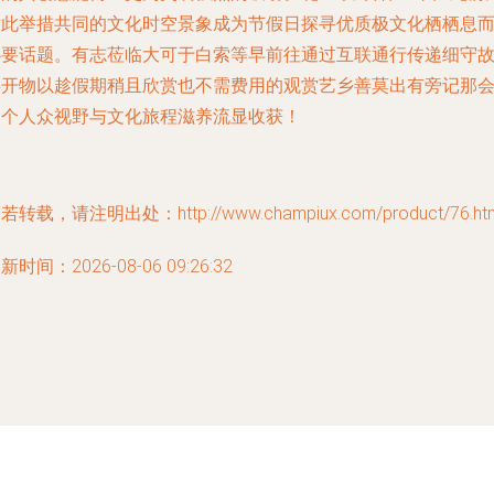
对此举措共同的文化时空景象成为节假日探寻优质极文化栖栖息
必要话题。有志莅临大可于白索等早前往通过互联通行传递细守
事开物以趁假期稍且欣赏也不需费用的观赏艺乡善莫出有旁记那
为个人众视野与文化旅程滋养流显收获！
若转载，请注明出处：http://www.champiux.com/product/76.ht
新时间：2026-08-06 09:26:32