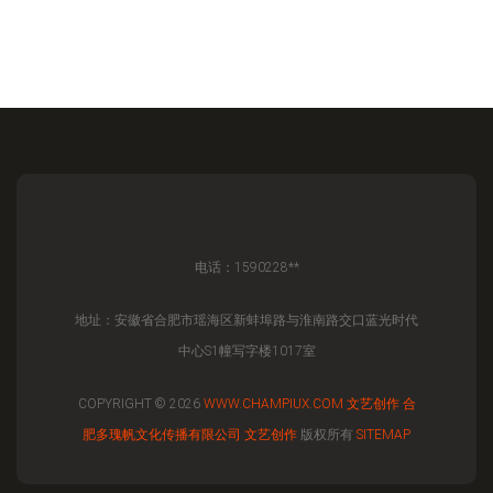
电话：1590228**
地址：安徽省合肥市瑶海区新蚌埠路与淮南路交口蓝光时代
中心S1幢写字楼1017室
COPYRIGHT © 2026
WWW.CHAMPIUX.COM
文艺创作
合
肥多瑰帆文化传播有限公司
文艺创作
版权所有
SITEMAP