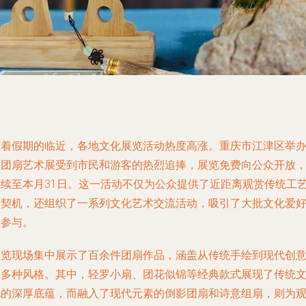
随着假期的临近，各地文化展览活动热度高涨。重庆市江津区举
的团扇艺术展受到市民和游客的热烈追捧，展览免费向公众开放
持续至本月31日。这一活动不仅为公众提供了近距离观赏传统工
的契机，还组织了一系列文化艺术交流活动，吸引了大批文化爱
者参与。
展览现场集中展示了百余件团扇作品，涵盖从传统手绘到现代创
的多种风格。其中，轻罗小扇、团花似锦等经典款式展现了传统
化的深厚底蕴，而融入了现代元素的倒影团扇和诗意组扇，则为