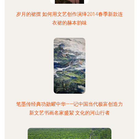
岁月的裙摆 如何用文艺创作演绎2014春季新款连
衣裙的赫本韵味
笔墨传经典功勋耀中华——记中国当代极富创造力
新文艺书画名家盛絜 文化的河山行者